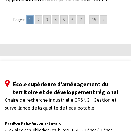
Pages:
1
2
3
4
5
6
7
...
15
»
École supérieure d’aménagement du
territoire et de développement régional
Chaire de recherche industrielle CRSNG | Gestion et
surveillance de la qualité de l’eau potable
Pavillon Félix-Antoine-Savard
2325, allée des Bibliothèques, bureau 1628, 
Québec (Québec)  