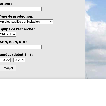
Auteur :
Type de production:
Équipe de recherche :
ISBN, ISSN, DOI :
Années (début-fin) :
-