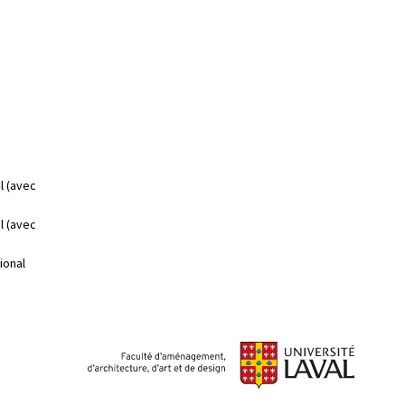
l (avec
l (avec
ional