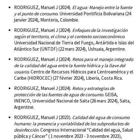
RODRIGUEZ, Manuel J (2024).
El agua: Manejo entre la fuente
y el punto de consumo
. Universidad Pontificia Bolivariana (24
janvier 2024), Monteria, Colombie.
RODRIGUEZ, Manuel J (2024).
Enfoques de la investigación
según el territorio, el clima y el contexto socioeconómico
.
Universidad Nacional de Tierra del Fuego, Antártida e Islas del
Atlántico Sur (UNTDF) (22 mars 2024), Ushuaia, Argentine.
RODRIGUEZ, Manuel J (2024).
Retos para el manejo integrado
de la calidad del agua entre la fuente hídrica y la llave del
usuario
. Centro de Recursos Hídricos para Centroamérica y el
Caribe (HIDROCEC) (27 février 2024), Liberia, Costa Rica.
RODRIGUEZ, Manuel J (2024).
Retos y estrategias de
protección de las fuentes de agua de consumo
. GEISA,
INENCO, Universidad Nacional de Salta (26 mars 2024), Salta,
Argentine.
RODRIGUEZ, Manuel J (2023).
Calidad del agua de consumo
humano: la presencia y variabilidad de los subproductos de
desinfección
. Congreso Internacional “Calidad del agua, Salud
pública y Cáncer” ( 1 novembre 2023 - 3 novembre 2023),