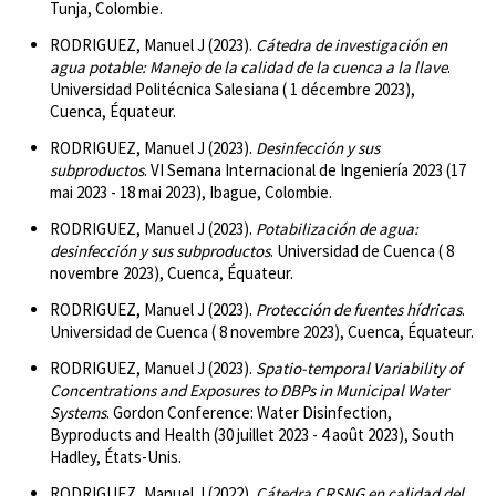
Tunja, Colombie.
RODRIGUEZ, Manuel J (2023).
Cátedra de investigación en
agua potable: Manejo de la calidad de la cuenca a la llave
.
Universidad Politécnica Salesiana ( 1 décembre 2023),
Cuenca, Équateur.
RODRIGUEZ, Manuel J (2023).
Desinfección y sus
subproductos
. VI Semana Internacional de Ingeniería 2023 (17
mai 2023 - 18 mai 2023), Ibague, Colombie.
RODRIGUEZ, Manuel J (2023).
Potabilización de agua:
desinfección y sus subproductos
. Universidad de Cuenca ( 8
novembre 2023), Cuenca, Équateur.
RODRIGUEZ, Manuel J (2023).
Protección de fuentes hídricas
.
Universidad de Cuenca ( 8 novembre 2023), Cuenca, Équateur.
RODRIGUEZ, Manuel J (2023).
Spatio-temporal Variability of
Concentrations and Exposures to DBPs in Municipal Water
Systems
. Gordon Conference: Water Disinfection,
Byproducts and Health (30 juillet 2023 - 4 août 2023), South
Hadley, États-Unis.
RODRIGUEZ, Manuel J (2022).
Cátedra CRSNG en calidad del