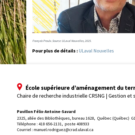
François Proulx. Source: ULaval Nouvelles, 2025.
Pour plus de détails :
ULaval Nouvelles
École supérieure d’aménagement du terr
Chaire de recherche industrielle CRSNG | Gestion et s
Pavillon Félix-Antoine-Savard
2325, allée des Bibliothèques, bureau 1628, 
Québec (Québec)  G
Téléphone : 
418 656-2131, poste 408933
Courriel :
manuel.rodriguez@crad.ulaval.ca